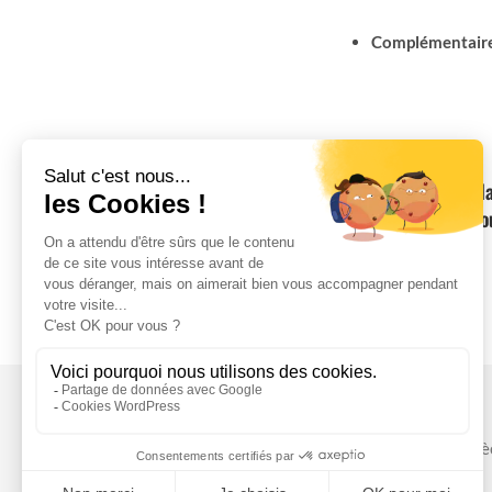
Complémentaire à
Les bienfaits de l
rejoignez-nous po
Contact
Lieux
06 18 82 29 18
Sud Ardè
contact@asana-sport-bien-etre.fr
Gard